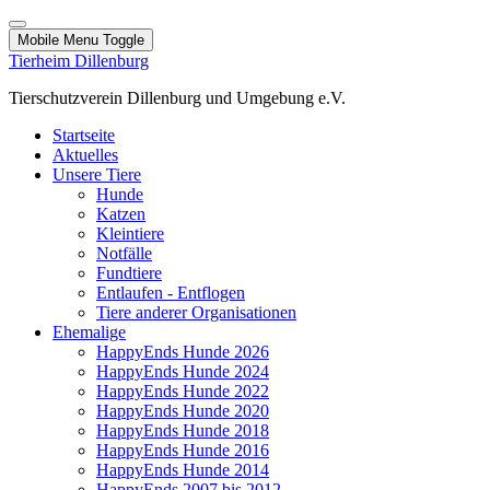
Mobile Menu Toggle
Tierheim Dillenburg
Tierschutzverein Dillenburg und Umgebung e.V.
Startseite
Aktuelles
Unsere Tiere
Hunde
Katzen
Kleintiere
Notfälle
Fundtiere
Entlaufen - Entflogen
Tiere anderer Organisationen
Ehemalige
HappyEnds Hunde 2026
HappyEnds Hunde 2024
HappyEnds Hunde 2022
HappyEnds Hunde 2020
HappyEnds Hunde 2018
HappyEnds Hunde 2016
HappyEnds Hunde 2014
HappyEnds 2007 bis 2012