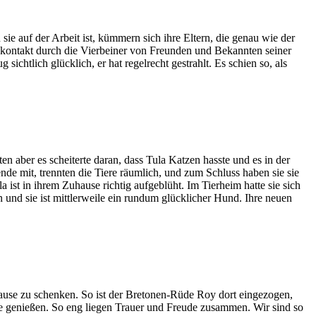
e auf der Arbeit ist, kümmern sich ihre Eltern, die genau wie der
dekontakt durch die Vierbeiner von Freunden und Bekannten seiner
chtlich glücklich, er hat regelrecht gestrahlt. Es schien so, als
en aber es scheiterte daran, dass Tula Katzen hasste und es in der
e mit, trennten die Tiere räumlich, und zum Schluss haben sie sie
a ist in ihrem Zuhause richtig aufgeblüht. Im Tierheim hatte sie sich
n und sie ist mittlerweile ein rundum glücklicher Hund. Ihre neuen
ause zu schenken. So ist der Bretonen-Rüde Roy dort eingezogen,
ie genießen. So eng liegen Trauer und Freude zusammen. Wir sind so