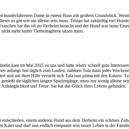
ten hunderfahrenen Dame in einem Haus mit großem Grundstück. Wenn si
ieser so gut wie nie alleine sein muss. Tristan hat zukünftig viel Hun
auchen hat ihn oft im Tierheim besucht und der Hund war beim Einzug si
 nicht mehr hinter Tierheimgittern sitzen muss.
hündin kam im Mai 2015 zu uns und hatte relativ schnell gute Interessent
men anfangs fast täglich zum Laufen, nahmen Tula dann jedes Wochenend
ert und mit ihrer Hilfe versteht sich Tula nun prima mit den Katzen. Tul
ie genießt die täglichen langen Spaziergänge, muss nur wenig alleine sei
r Anhänglichkeit und Treue. Sie hat das Glück ihres Lebens gefunden.
er entschieden, einem anderen Hund aus dem Tierheim ein schönes Zuh
em Kater und darf nun endlich entspannt sein neues Leben in der Famil