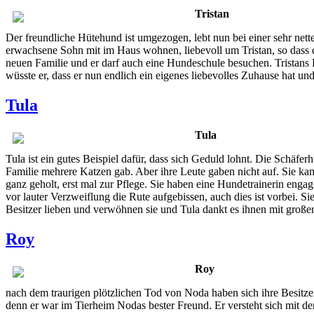
Tristan
Der freundliche Hütehund ist umgezogen, lebt nun bei einer sehr net
erwachsene Sohn mit im Haus wohnen, liebevoll um Tristan, so dass d
neuen Familie und er darf auch eine Hundeschule besuchen. Tristans Fr
wüsste er, dass er nun endlich ein eigenes liebevolles Zuhause hat und
Tula
Tula
Tula ist ein gutes Beispiel dafür, dass sich Geduld lohnt. Die Schäfer
Familie mehrere Katzen gab. Aber ihre Leute gaben nicht auf. Sie ka
ganz geholt, erst mal zur Pflege. Sie haben eine Hundetrainerin engagi
vor lauter Verzweiflung die Rute aufgebissen, auch dies ist vorbei. S
Besitzer lieben und verwöhnen sie und Tula dankt es ihnen mit große
Roy
Roy
nach dem traurigen plötzlichen Tod von Noda haben sich ihre Besitz
denn er war im Tierheim Nodas bester Freund. Er versteht sich mit d