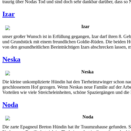
traurig über Nodas Tod und sind doch sehr dankbar darüber, dass so
Izar
Izar
unser großer Wunsch ist in Erfüllung gegangen, Izar darf ihren 8. Ge
und Grundstück mit einem freundlichen Goldie-Rüden. Die beiden Hund
von den gesundheitlichen Beeinträchtigen Izars abschrecken lassen, mö
Neska
Neska
Die kleine unkomplizierte Hündin hat den Tierheimzwinger schon nach
geschlossenem Hof gezogen. Wenn Neskas neue Familie auf der Arbeit i
Vorteilen wie viele Streicheleinheiten, schöne Spaziergängen und di
Noda
Noda
Die zarte Epagneul Breton Hündin hat ihr Traumzuhause gefunden. Sie