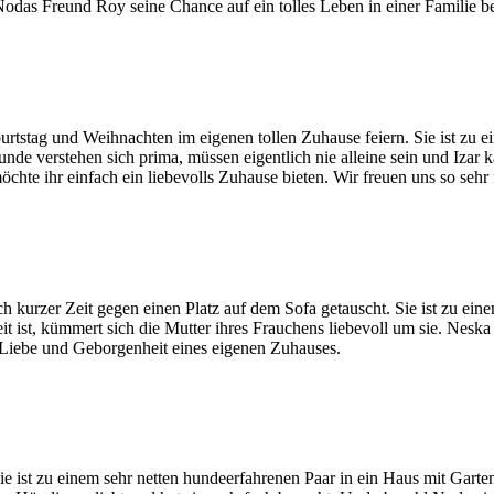
 Nodas Freund Roy seine Chance auf ein tolles Leben in einer Familie 
burtstag und Weihnachten im eigenen tollen Zuhause feiern. Sie ist zu
e verstehen sich prima, müssen eigentlich nie alleine sein und Izar k
chte ihr einfach ein liebevolls Zuhause bieten. Wir freuen uns so sehr 
 kurzer Zeit gegen einen Platz auf dem Sofa getauscht. Sie ist zu ein
st, kümmert sich die Mutter ihres Frauchens liebevoll um sie. Neska ha
e Liebe und Geborgenheit eines eigenen Zuhauses.
 ist zu einem sehr netten hundeerfahrenen Paar in ein Haus mit Garten