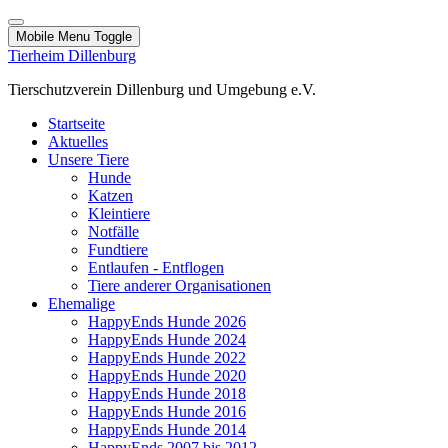
Mobile Menu Toggle
Tierheim Dillenburg
Tierschutzverein Dillenburg und Umgebung e.V.
Startseite
Aktuelles
Unsere Tiere
Hunde
Katzen
Kleintiere
Notfälle
Fundtiere
Entlaufen - Entflogen
Tiere anderer Organisationen
Ehemalige
HappyEnds Hunde 2026
HappyEnds Hunde 2024
HappyEnds Hunde 2022
HappyEnds Hunde 2020
HappyEnds Hunde 2018
HappyEnds Hunde 2016
HappyEnds Hunde 2014
HappyEnds 2007 bis 2012