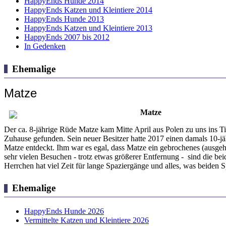
HappyEnds Hunde 2014
HappyEnds Katzen und Kleintiere 2014
HappyEnds Hunde 2013
HappyEnds Katzen und Kleintiere 2013
HappyEnds 2007 bis 2012
In Gedenken
Ehemalige
Matze
Matze
Der ca. 8-jährige Rüde Matze kam Mitte April aus Polen zu uns ins Tie
Zuhause gefunden. Sein neuer Besitzer hatte 2017 einen damals 10-j
Matze entdeckt. Ihm war es egal, dass Matze ein gebrochenes (ausgehe
sehr vielen Besuchen - trotz etwas größerer Entfernung - sind die bei
Herrchen hat viel Zeit für lange Spaziergänge und alles, was beiden 
Ehemalige
HappyEnds Hunde 2026
Vermittelte Katzen und Kleintiere 2026